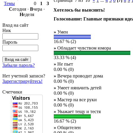
страница 7 из 10
«
1
...
4
5
6
[7]
8
9
Темы
0
1
3
С
егодня ·
В
чера ·
Хотелось бы выяснить!
Н
еделя
Голосование: Главные признаки иде
Вход на сайт
Ник
»
Умен
16.67 % (2)
Пароль
»
Обладает чувством юмора
33.33 % (4)
»
Не пьет
Забыли пароль?
0.00 % (0)
Нет учетной записи?
»
Вечера проводит дома
Зарегистрируйтесь!
0.00 % (0)
»
Умеет няньчить детей
Счетчики
0.00 % (0)
»
Мастер на все руки
0.00 % (0)
»
Уважает тещу и тестя
16.67 % (2)
»
Общителен
0.00 % (0)