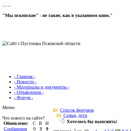
...
...
"Мы пскопские" - не такие, как в указанном кино."
- Главная -
- Новости -
- Материалы и документы -
- Объявления -
- Форум -
Меню
Список форумов
Семья, дети
Что нового на сайте?
Хотелось бы выяснить!
Обновлено:
С
В
Н
Сообщения
0
3
9