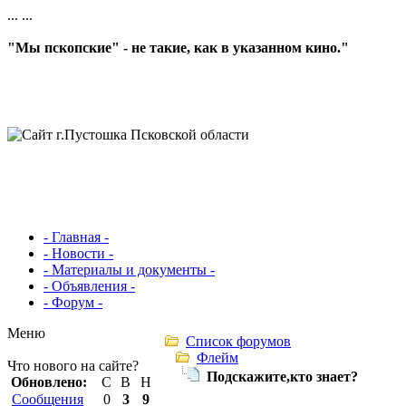
...
...
"Мы пскопские" - не такие, как в указанном кино."
- Главная -
- Новости -
- Материалы и документы -
- Объявления -
- Форум -
Меню
Список форумов
Флейм
Что нового на сайте?
Подскажите,кто знает?
Обновлено:
С
В
Н
Сообщения
0
3
9