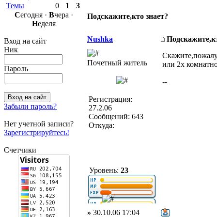
Темы
0
1
3
С
егодня ·
В
чера ·
Подскажите,кто знает?
Н
еделя
Nushka
Подскажите,кт
Вход на сайт
Ник
Скажите,пожалуй
Почетный житель
или 2х комнатно
Пароль
--
Регистрация:
Забыли пароль?
27.2.06
Сообщений: 643
Нет учетной записи?
Откуда:
Зарегистрируйтесь!
Счетчики
Уровень:
23
»
30.10.06 17:04