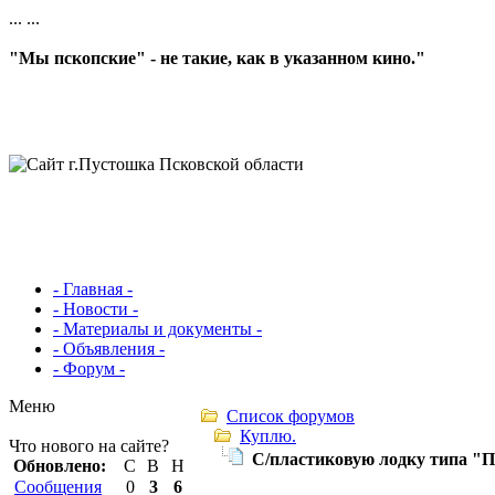
...
...
"Мы пскопские" - не такие, как в указанном кино."
- Главная -
- Новости -
- Материалы и документы -
- Объявления -
- Форум -
Меню
Список форумов
Куплю.
Что нового на сайте?
С/пластиковую лодку типа "
Обновлено:
С
В
Н
Сообщения
0
3
6