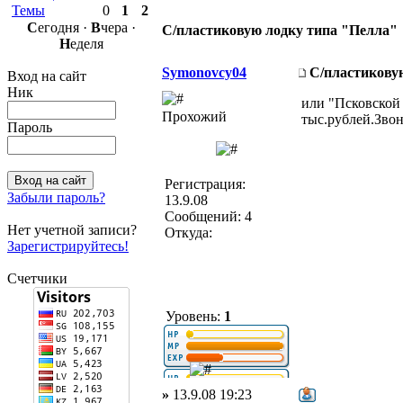
Темы
0
1
2
С
егодня ·
В
чера ·
С/пластиковую лодку типа "Пелла"
Н
еделя
Symonovcy04
С/пластикову
Вход на сайт
Ник
или "Псковской
Прохожий
тыс.рублей.Звон
Пароль
Регистрация:
Забыли пароль?
13.9.08
Сообщений: 4
Нет учетной записи?
Откуда:
Зарегистрируйтесь!
Счетчики
Уровень:
1
»
13.9.08 19:23