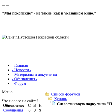
...
...
"Мы пскопские" - не такие, как в указанном кино."
- Главная -
- Новости -
- Материалы и документы -
- Объявления -
- Форум -
Меню
Список форумов
Куплю.
Что нового на сайте?
С/пластиковую лодку типа "
Обновлено:
С
В
Н
Сообщения
0
3
9