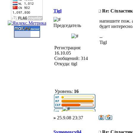
Tigl
Re: С/пласти
напишите пож. а
Председатель
будет интересно
--
Tigl
Регистрация:
16.10.05
Сообщений: 314
Откуда: tigl
Уровень:
16
»
25.9.08 23:37
Symonovcy04
Re: С/пласти