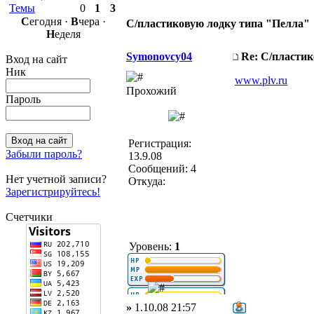
Темы
0
1
3
С
егодня ·
В
чера ·
С/пластиковую лодку типа "Пелла"
Н
еделя
Symonovcy04
Re: С/пласти
Вход на сайт
Ник
www.plv.ru
Прохожий
Пароль
Регистрация:
Забыли пароль?
13.9.08
Сообщений: 4
Нет учетной записи?
Откуда:
Зарегистрируйтесь!
Счетчики
Уровень:
1
»
1.10.08 21:57