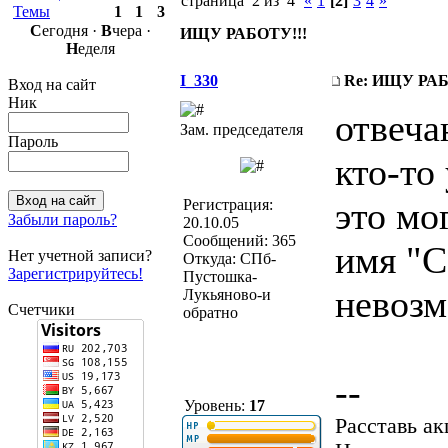
страница 2 из 4
«
1
[2]
3
4
»
Темы
1
1
3
С
егодня ·
В
чера ·
ИЩУ РАБОТУ!!!
Н
еделя
I_330
Re: ИЩУ РАБ
Вход на сайт
Ник
отвеча
Зам. председателя
Пароль
кто-то
это мо
Регистрация:
Забыли пароль?
20.10.05
Сообщений: 365
имя "С
Нет учетной записи?
Откуда: СПб-
Зарегистрируйтесь!
Пустошка-
невозм
Лукьяново-и
Счетчики
обратно
--
Уровень:
17
Расставь а