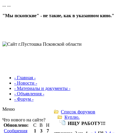
...
...
"Мы пскопские" - не такие, как в указанном кино."
- Главная -
- Новости -
- Материалы и документы -
- Объявления -
- Форум -
Меню
Список форумов
Куплю.
Что нового на сайте?
ИЩУ РАБОТУ!!!
Обновлено:
С
В
Н
Сообщения
1
3
7