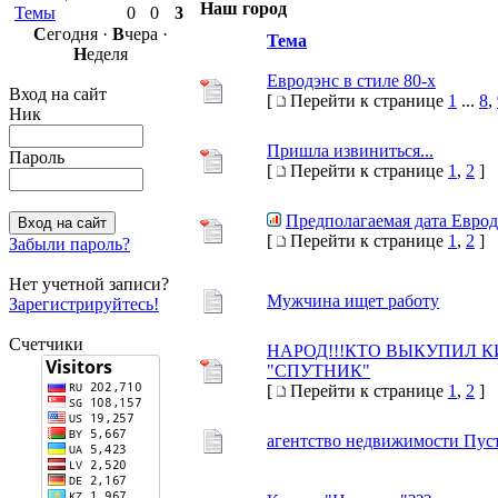
Наш город
Темы
0
0
3
С
егодня ·
В
чера ·
Тема
Н
еделя
Евродэнс в стиле 80-х
Вход на сайт
[
Перейти к странице
1
...
8
,
Ник
Пришла извиниться...
Пароль
[
Перейти к странице
1
,
2
]
Предполагаемая дата Евродэ
[
Перейти к странице
1
,
2
]
Забыли пароль?
Нет учетной записи?
Мужчина ищет работу
Зарегистрируйтесь!
Счетчики
НАРОД!!!КТО ВЫКУПИЛ 
"СПУТНИК"
[
Перейти к странице
1
,
2
]
агентство недвижимости Пус