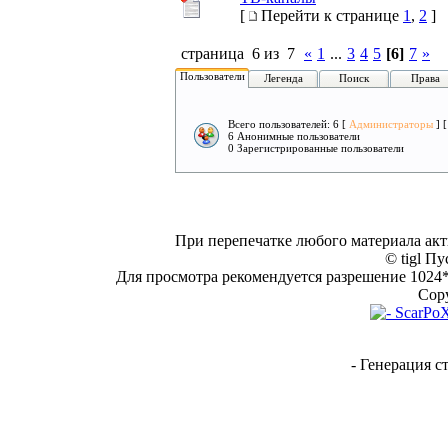
[
Перейти к странице
1
,
2
]
страница 6 из 7
«
1
...
3
4
5
[6]
7
»
Пользователи
Легенда
Поиск
Права
Всего пользователей: 6 [
Администраторы
] 
6 Анонимные пользователи
0 Зарегистрированные пользователи
При перепечатке любого материала акт
© tigl Пу
Для просмотра рекомендуется разрешение 1024*7
Copy
- Генерация с