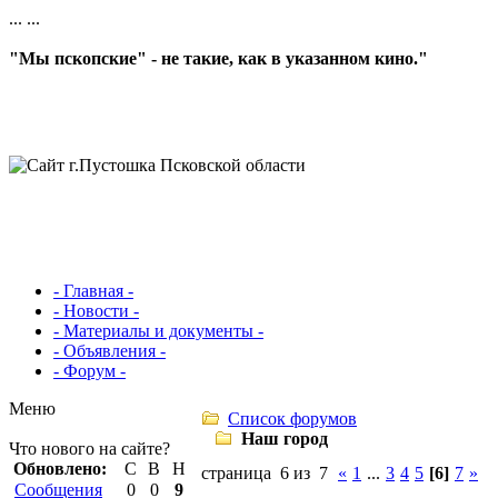
...
...
"Мы пскопские" - не такие, как в указанном кино."
- Главная -
- Новости -
- Материалы и документы -
- Объявления -
- Форум -
Меню
Список форумов
Наш город
Что нового на сайте?
Обновлено:
С
В
Н
страница 6 из 7
«
1
...
3
4
5
[6]
7
»
Сообщения
0
0
9