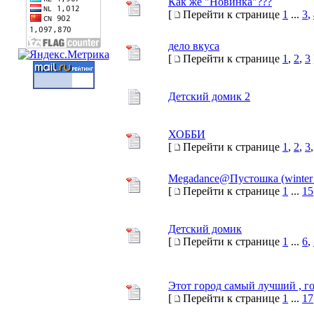
Как же "Новинка"???
[
Перейти к странице
1
...
3
,
дело вкуса
[
Перейти к странице
1
,
2
,
3
Детский домик 2
ХОББИ
[
Перейти к странице
1
,
2
,
3
Megadance@Пустошка (winter e
[
Перейти к странице
1
...
15
Детский домик
[
Перейти к странице
1
...
6
,
Этот город самый лучший , гор
[
Перейти к странице
1
...
17